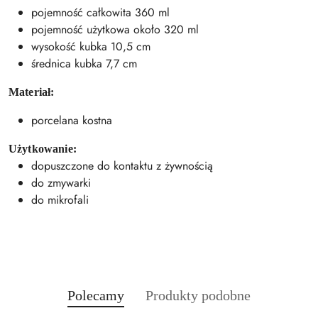
pojemność całkowita 360 ml
pojemność użytkowa około 320 ml
wysokość kubka 10,5 cm
średnica kubka 7,7 cm
Materiał:
porcelana kostna
Użytkowanie:
dopuszczone do kontaktu z żywnością
do zmywarki
do mikrofali
Produkty
Produkty
Polecamy
Produkty podobne
Pomiń karuzelę produktów
o
o