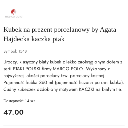
NAZWA
PRODUCENTA:
MARCO
POLO
Kubek na prezent porcelanowy by Agata
Hajdecka kaczka ptak
Symbol:
15481
Uroczy, klasyczny biały kubek z lekko zaokrąglonym dołem z
serii PTAKI POLSKI firmy MARCO POLO. Wykonany z
najwyższej jakości porcelany tzw. porcelany kostnej.
Pojemność kubka 360 ml (pojemność liczona po rant kubka).
Cudny kubeczek ozdobiony motywem KACZKI na białym tle.
Dostępność:
14
szt.
cena:
47.00