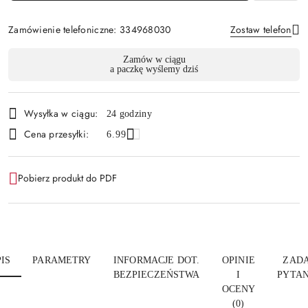
Zamówienie telefoniczne: 334968030
Zostaw telefon
Dostępność
Zamów w ciągu
a paczkę wyślemy dziś
i
Wyślij
dostawa
Wysyłka w ciągu:
24 godziny
Cena przesyłki:
6.99
Pobierz produkt do PDF
IS
PARAMETRY
INFORMACJE DOT.
OPINIE
ZADA
BEZPIECZEŃSTWA
I
PYTAN
OCENY
(0)