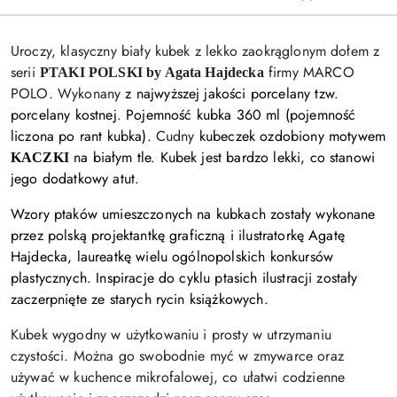
Uroczy, klasyczny biały kubek z lekko zaokrąglonym dołem z
serii
firmy MARCO
PTAKI POLSKI by Agata Hajdecka
POLO. Wykonany
z najwyższej jakości porcelany tzw.
porcelany kostnej
.
Pojemność kubka 360 ml (pojemność
liczona po rant kubka).
Cudny
kubeczek
ozdobiony motywem
na białym tle.
Kubek jest bardzo lekki, co stanowi
KACZKI
jego dodatkowy atut.
Wzory ptaków umieszczonych na kubkach zostały wykonane
przez polską projektantkę graficzną i ilustratorkę Agatę
Hajdecka, laureatkę wielu ogólnopolskich konkursów
plastycznych. Inspiracje do cyklu ptasich ilustracji zostały
zaczerpnięte ze starych rycin książkowych.
Kubek wygodny w użytkowaniu i prosty w utrzymaniu
czystości. Można go swobodnie myć w zmywarce oraz
używać w kuchence mikrofalowej, co ułatwi codzienne