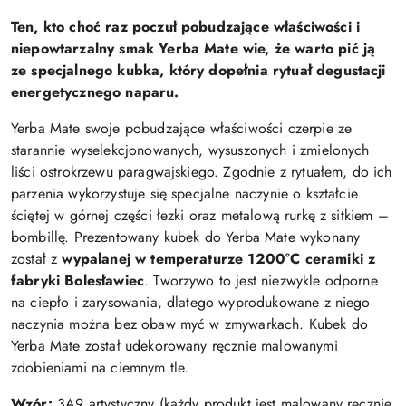
Ten, kto choć raz poczuł pobudzające właściwości i
niepowtarzalny smak Yerba Mate wie, że warto pić ją
ze specjalnego kubka, który dopełnia rytuał degustacji
energetycznego naparu.
Yerba Mate swoje pobudzające właściwości czerpie ze
starannie wyselekcjonowanych, wysuszonych i zmielonych
liści ostrokrzewu paragwajskiego. Zgodnie z rytuałem, do ich
parzenia wykorzystuje się specjalne naczynie o kształcie
ściętej w górnej części łezki oraz metalową rurkę z sitkiem –
bombillę. Prezentowany kubek do Yerba Mate wykonany
został z
wypalanej w temperaturze 1200°C ceramiki z
fabryki Bolesławiec
. Tworzywo to jest niezwykle odporne
na ciepło i zarysowania, dlatego wyprodukowane z niego
naczynia można bez obaw myć w zmywarkach. Kubek do
Yerba Mate został udekorowany ręcznie malowanymi
zdobieniami na ciemnym tle.
Wzór:
3A9 artystyczny (każdy produkt jest malowany ręcznie