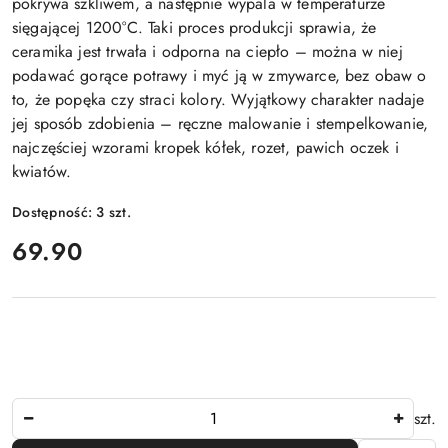
pokrywa szkliwem, a następnie wypala w temperaturze
sięgającej 1200°C. Taki proces produkcji sprawia, że
ceramika jest trwała i odporna na ciepło – można w niej
podawać gorące potrawy i myć ją w zmywarce, bez obaw o
to, że popęka czy straci kolory. Wyjątkowy charakter nadaje
jej sposób zdobienia – ręczne malowanie i stempelkowanie,
najczęściej wzorami kropek kółek, rozet, pawich oczek i
kwiatów.
Dostępność:
3
szt.
cena:
69.90
Ilość
szt.