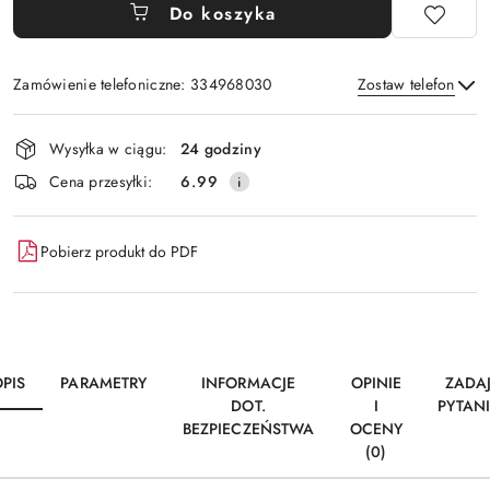
Do koszyka
Zamówienie telefoniczne: 334968030
Zostaw telefon
Dostępność
Wysyłka w ciągu:
24 godziny
i
Wyślij
Cena przesyłki:
6.99
dostawa
Pobierz produkt do PDF
PIS
PARAMETRY
INFORMACJE
OPINIE
ZADA
DOT.
I
PYTAN
BEZPIECZEŃSTWA
OCENY
(0)