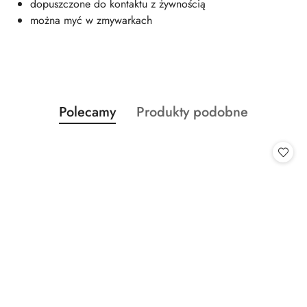
dopuszczone do kontaktu z żywnością
można myć w zmywarkach
Produkty
Produkty
Polecamy
Produkty podobne
Pomiń karuzelę produktów
o
o
statusie:
statusie: