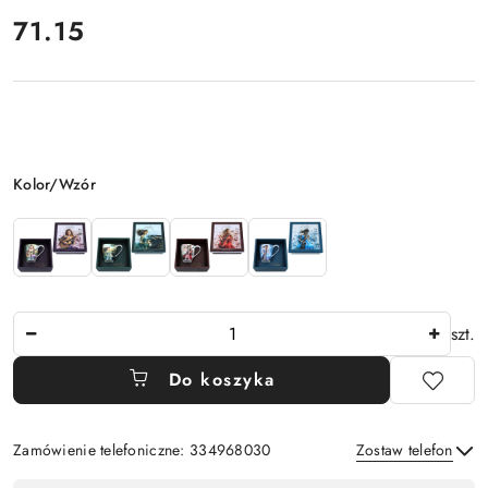
cena:
71.15
Wariant
Kolor/Wzór
Ilość
szt.
Do koszyka
Zamówienie telefoniczne: 334968030
Zostaw telefon