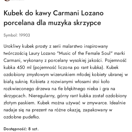
Kubek do kawy Carmani Lozano
porcelana dla muzyka skrzypce
Symbol:
19903
Urokliwy kubek prosty z serii malarstwo inspirowany
twórczością Laury Lozano "Music of the Female Soul" marki
Carmani, wykonany z porcelany wysokiej jakości. Pojemność
kubka 450 ml (pojemność liczona po rant kubka). Kubek
ozdobiony zmysłowym wizerunkiem młodej kobiety ubranej w
białą suknię. Kobieta z rozwianymi włosami stoi koło
rozkwieconego drzewa na tle błękitnego nieba i gra na
skrzypcach. Nieregularny, górny rant kubka został ozdobiony
złotym paskiem. Kubek można używać w zmywarce. Idealnie
nadaje się na prezent na różne okazję, zapakowany w
ozdobne pudełko.
Dostępność:
8
szt.