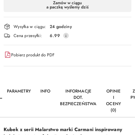
Dostępność
Zamów w ciągu
a paczkę wyślemy dziś
i
Wyślij
dostawa
Wysyłka w ciągu:
24 godziny
Cena przesyłki:
6.99
Pobierz produkt do PDF
PARAMETRY
INFO
INFORMACJE
OPINIE
DOT.
I
P
BEZPIECZEŃSTWA
OCENY
(0)
Kubek z serii Malarstwo marki
Carmani
inspirowany