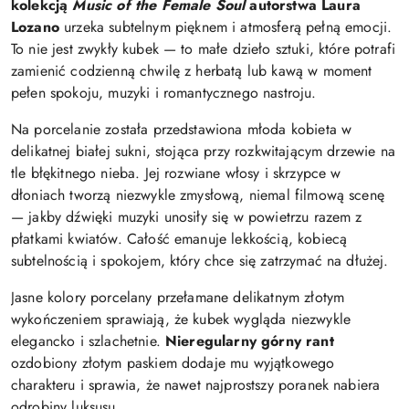
kolekcją
Music of the Female Soul
autorstwa
Laura
Lozano
urzeka subtelnym pięknem i atmosferą pełną emocji.
To nie jest zwykły kubek — to małe dzieło sztuki, które potrafi
zamienić codzienną chwilę z herbatą lub kawą w moment
pełen spokoju, muzyki i romantycznego nastroju.
Na porcelanie została przedstawiona młoda kobieta w
delikatnej białej sukni, stojąca przy rozkwitającym drzewie na
tle błękitnego nieba. Jej rozwiane włosy i skrzypce w
dłoniach tworzą niezwykle zmysłową, niemal filmową scenę
— jakby dźwięki muzyki unosiły się w powietrzu razem z
płatkami kwiatów. Całość emanuje lekkością, kobiecą
subtelnością i spokojem, który chce się zatrzymać na dłużej.
Jasne kolory porcelany przełamane delikatnym złotym
wykończeniem sprawiają, że kubek wygląda niezwykle
elegancko i szlachetnie.
Nieregularny górny rant
ozdobiony złotym paskiem dodaje mu wyjątkowego
charakteru i sprawia, że nawet najprostszy poranek nabiera
odrobiny luksusu.