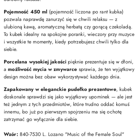
Pojemność 450 ml
(pojemność liczona po rant kubka)
pozwala naprawdę zanurzyć się w chwili relaksu — z
ulubioną kawą, aromatyczną herbatą czy gorącą czekoladą.
To kubek idealny na spokojne poranki, wieczory przy muzyce
i wszystkie te momenty, kiedy potrzebujesz chwili tylko dla
siebie.
Porcelana wysokiej jakości
pięknie prezentuje się w dłoni,
a
możliwość mycia w zmywarce
sprawia, że ten wyjątkowy
design można bez obaw wykorzystywać każdego dnia.
Zapakowany w eleganckie pudełko prezentowe
, kubek
doskonale sprawdzi się jako wyjątkowy upominek — ale jest
też jednym z tych przedmiotów, które trudno oddać komuś
innemu, bo już po pierwszym spojrzeniu ma się ochotę
zatrzymać go wyłącznie dla siebie.
Wzór:
840-7530 L. Lozano "Music of the Female Soul"