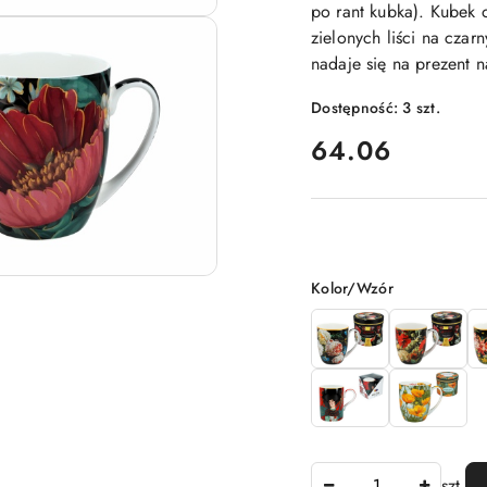
po rant kubka). Kubek
zielonych liści na cza
nadaje się na prezent 
Dostępność:
3
szt.
cena:
64.06
Wariant
Kolor/Wzór
Ilość
szt.