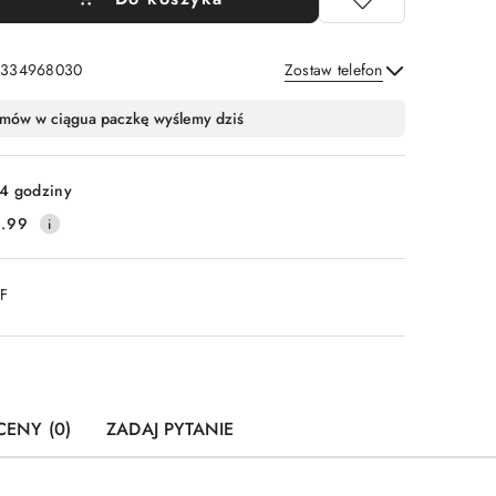
: 334968030
Zostaw telefon
Wyślij
mów w ciągu
a paczkę wyślemy dziś
4 godziny
.99
DF
CENY (0)
ZADAJ PYTANIE