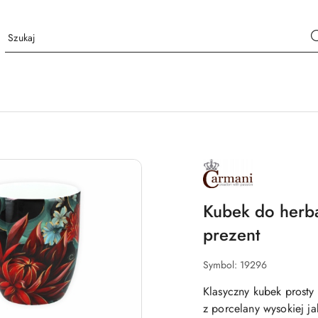
NAZWA
PRODUCENTA:
CARMANI
Kubek do herba
prezent
Symbol:
19296
Klasyczny kubek prosty
z porcelany wysokiej j