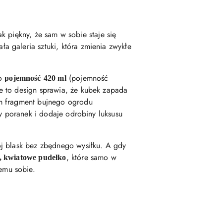
k piękny, że sam w sobie staje się
ła galeria sztuki, która zmienia zwykłe
go
(pojemność
pojemność
420 ml
e to design sprawia, że kubek zapada
ym fragment bujnego ogrodu
dy poranek i dodaje odrobiny luksusu
j blask bez zbędnego wysiłku. A gdy
, które samo w
, kwiatowe pudełko
emu sobie.