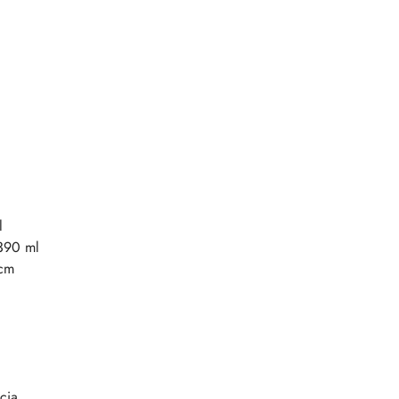
l
390 ml
 cm
cią