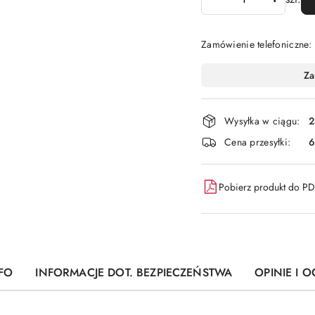
Zamówienie telefoniczne
Dostępność
Za
i
dostawa
Wysyłka w ciągu:
2
Cena przesyłki:
6
Pobierz produkt do P
FO
INFORMACJE DOT. BEZPIECZEŃSTWA
OPINIE I O