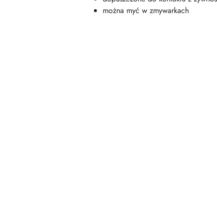
można myć w zmywarkach
Pomiń karuzelę produktów