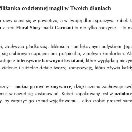
iliżanka codziennej magii w Twoich dłoniach
 kawy unosi się w powietrzu, a w Twojej dłoni spoczywa kubek ta
z serii
marki
to nie tylko naczynie – to ma
o
Floral Story
Carmani
, zachwyca gładkością, lekkością i perfekcyjnym połyskiem. Je
i
yć się ulubionym napojem bez pośpiechu, z pełnym komfortem. Al
astuje z
, które wyglądają nicz
intensywnie barwnymi kwiatami
 zielenie i subtelne detale tworzą kompozycję, która ożywia każ
tyczny –
, dzięki czemu zachowuje swó
można go myć w zmywarce
 musisz nawet się zastanawiać. Kubek zapakowany jest w
ozdobne
wy, by wręczyć go komuś wyjątkowemu… albo zrobić prezent sam