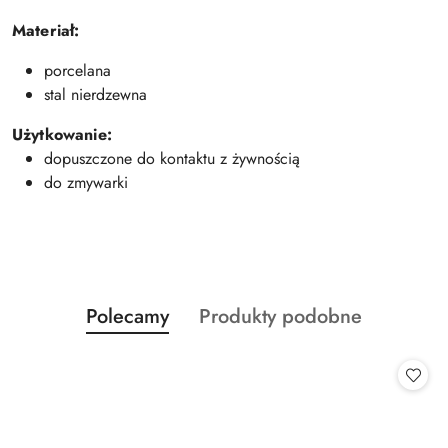
Materiał:
porcelana
stal nierdzewna
Użytkowanie:
dopuszczone do kontaktu z żywnością
do zmywarki
Produkty
Produkty
Polecamy
Produkty podobne
Pomiń karuzelę produktów
o
o
statusie:
statusie: