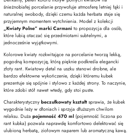
śnieżnobiałej porcelanie przywołuje atmosferę letniej łąki i
naturalnej swobody, dzięki czemu każda herbata staje się
przyjemnym momentem wytchnienia. Model z kolekcji
„Kwiaty Polne” marki Carmani
to propozycja dla osób,
które lubią otaczać się przedmiotami subtelnymi, a
jednocześnie wyjątkowymi.
Kolorowe kwiaty rozkwitające na porcelanie tworzą lekką,
pogodną kompozycję, którą pięknie podkreśla elegancki
złoty rant. Kwiatowy detal na uszku stanowi drobne, ale
bardzo efektowne wykończenie, dzięki któremu kubek
prezentuje się spójnie i stylowo z każdej strony. To naczynie,
które zdobi stół nawet wtedy, gdy stoi puste.
Charakterystyczny
beczułkowaty kształt
sprawia, że kubek
wygodnie leży w dłoniach i sprzyja dłuższym chwilom
relaksu. Duża
pojemność 470 ml
(pojemność liczona po
rant kubka) pozwala naprawdę komfortowo delektować się
ulubioną herbatą, ziołowym naparem lub aromatyczną kawą.