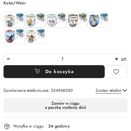
Wariant
Kolor/Wzór
Ilość
szt.
Do koszyka
Zamówienie telefoniczne: 334968030
Zostaw telefon
Dostępność
Zamów w ciągu
a paczkę wyślemy dziś
i
Wyślij
dostawa
Wysyłka w ciągu:
24 godziny