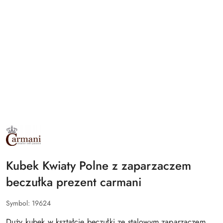
NAZWA
PRODUCENTA:
CARMANI
Kubek Kwiaty Polne z zaparzaczem
beczułka prezent carmani
Symbol:
19624
Duży kubek w kształcie beczułki ze stalowym zaparzaczem