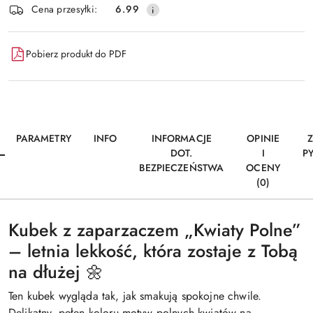
Cena przesyłki:
6.99
Pobierz produkt do PDF
PARAMETRY
INFO
INFORMACJE
OPINIE
DOT.
I
P
BEZPIECZEŃSTWA
OCENY
(0)
Kubek z zaparzaczem „Kwiaty Polne”
– letnia lekkość, która zostaje z Tobą
na dłużej 🌼
Ten kubek wygląda tak, jak smakują spokojne chwile.
Delikatny, pełen koloru motyw polnych kwiatów na