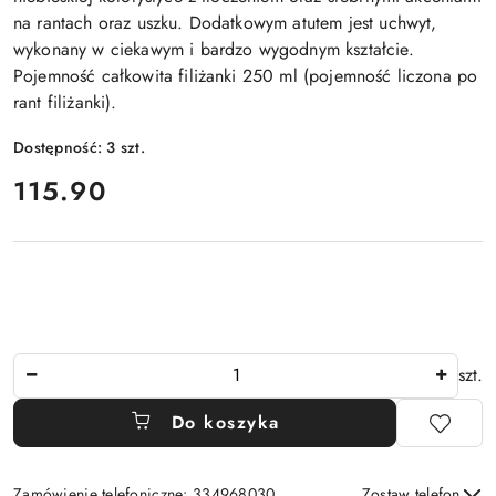
na rantach oraz uszku. Dodatkowym atutem jest uchwyt,
wykonany w ciekawym i bardzo wygodnym kształcie.
Pojemność całkowita filiżanki 250 ml (pojemność liczona po
rant filiżanki).
Dostępność:
3
szt.
cena:
115.90
Ilość
szt.
Do koszyka
Zamówienie telefoniczne: 334968030
Zostaw telefon