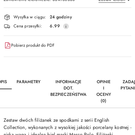
Dostępność
Wysyłka w ciągu:
24 godziny
i
Wyślij
Cena przesyłki:
6.99
dostawa
Pobierz produkt do PDF
PIS
PARAMETRY
INFORMACJE
OPINIE
ZADA
DOT.
I
PYTAN
BEZPIECZEŃSTWA
OCENY
(0)
Zestaw dwóch filiżanek ze spodkami z serii English
Collection, wykonanych z wysokiej jakości porcelany kostnej -
niska waga i idealna biel marki Marco Polo. Filiżanki