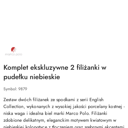
NAZWA
PRODUCENTA:
MARCO
POLO
Komplet ekskluzywne 2 filiżanki w
pudełku niebieskie
Symbol:
9879
Zestaw dwóch filiżanek ze spodkami z serii English
Collection, wykonanych z wysokiej jakości porcelany kostnej -
niska waga i idealna biel marki Marco Polo. Filiżanki
zdobione delikatnym, eleganckim motywem kwiatowym w
niebieskiej kolorystyce z tłoczeniem oraz srebrnymi akcentami