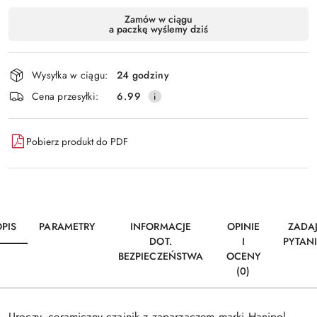
Dostępność
Zamów w ciągu
a paczkę wyślemy dziś
i
Wyślij
dostawa
Wysyłka w ciągu:
24 godziny
Cena przesyłki:
6.99
Pobierz produkt do PDF
PIS
PARAMETRY
INFORMACJE
OPINIE
ZADA
DOT.
I
PYTAN
BEZPIECZEŃSTWA
OCENY
(0)
Uroczy, ceramiczny czajnik z zaparzaczem
marki Hanipol
.