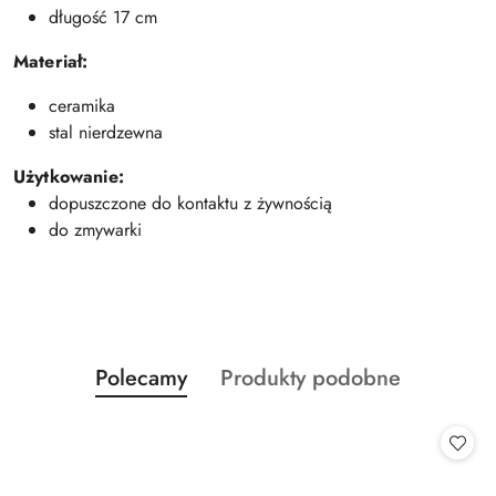
długość 17 cm
Materiał:
ceramika
stal nierdzewna
Użytkowanie:
dopuszczone do kontaktu z żywnością
do zmywarki
Produkty
Produkty
Polecamy
Produkty podobne
Pomiń karuzelę produktów
o
o
statusie:
statusie: