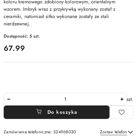
koloru kremowego zdobiony kolorowym, orientalnym
wzorem. Imbryk wraz z przykrywką wykonany został z
ceramiki, natomiast sitko wykonane zostały ze stali
nierdzewnej.
Dostępność:
5
szt.
cena:
67.99
Ilość
szt.
Do koszyka
Zamówienie telefoniczne: 334968030
Zostaw telefon