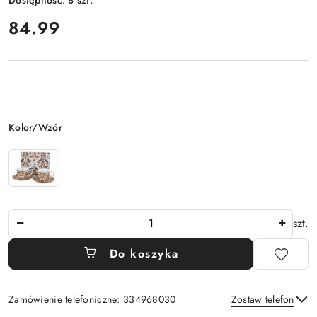
Dostępność:
8
szt.
cena:
84.99
Wariant
Kolor/Wzór
Ilość
szt.
Do koszyka
Zamówienie telefoniczne: 334968030
Zostaw telefon