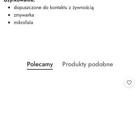
dopuszczone do kontaktu z żywnością
zmywarka
mikrofala
Produkty
Produkty
Polecamy
Produkty podobne
Pomiń karuzelę produktów
o
o
statusie:
statusie: