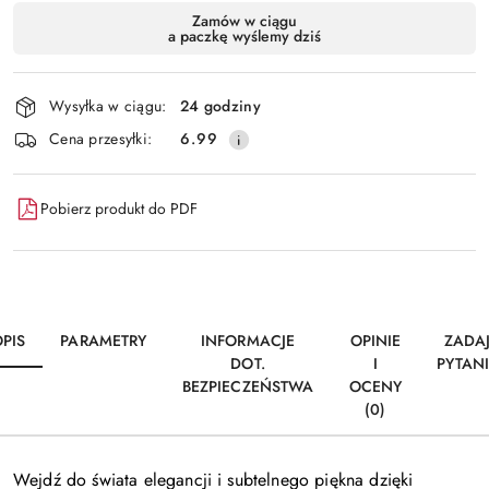
Dostępność
Zamów w ciągu
a paczkę wyślemy dziś
i
Wyślij
dostawa
Wysyłka w ciągu:
24 godziny
Cena przesyłki:
6.99
Pobierz produkt do PDF
PIS
PARAMETRY
INFORMACJE
OPINIE
ZADA
DOT.
I
PYTAN
BEZPIECZEŃSTWA
OCENY
(0)
Wejdź do świata elegancji i subtelnego piękna dzięki