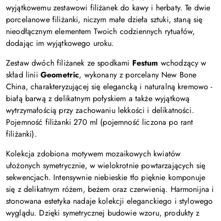
wyjątkowemu zestawowi filiżanek do kawy i herbaty. Te dwie
porcelanowe filiżanki, niczym małe dzieła sztuki, staną się
nieodłącznym elementem Twoich codziennych rytuałów,
dodając im wyjątkowego uroku.
Zestaw dwóch filiżanek ze spodkami
Festum
wchodzący w
skład linii
Geometric
, wykonany z porcelany New Bone
China, charakteryzującej się elegancką i naturalną kremowo -
białą barwą z delikatnym połyskiem a także wyjątkową
wytrzymałością przy zachowaniu lekkości i delikatności.
Pojemność filiżanki
270 ml
(pojemność liczona po rant
filiżanki)
.
Kolekcja
zdobiona motywem mozaikowych kwiatów
ułożonych symetrycznie, w wielokrotnie powtarzających się
sekwencjach. Intensywnie niebieskie tło pięknie komponuje
się z delikatnym różem, beżem oraz czerwienią. Harmonijna i
stonowana estetyka nadaje kolekcji eleganckiego i stylowego
wyglądu. Dzięki symetrycznej budowie wzoru, produkty z