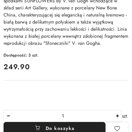
spodkami SUNFLOWERS by V. van Gogh wchodzące w
skład serii Art Gallery, wykonane z porcelany New Bone
China, charakteryzującej się elegancką i naturalną kremowo -
białą barwą z delikatnym połyskiem a także wyjątkową
wytrzymałością przy zachowaniu lekkości i delikatności. Linia
wykonana z białej porcelany wewnątrz zdobionej fragmentem
reprodukcji obrazu "Słoneczniki" V. van Gogha.
Dostępność:
3
szt.
cena:
249.90
Ilość
szt.
Do koszyka