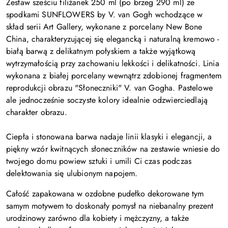
Zestaw sześciu filiżanek 250 ml (po brzeg 290 ml) ze
spodkami
SUNFLOWERS by V. van Gogh wchodzące w
skład serii Art Gallery, wykonane z porcelany New Bone
China, charakteryzującej się elegancką i naturalną kremowo -
białą barwą z delikatnym połyskiem a także wyjątkową
wytrzymałością przy zachowaniu lekkości i delikatności.
Linia
wykonana z białej porcelany wewnątrz zdobionej fragmentem
reprodukcji obrazu "Słoneczniki" V. van Gogha. Pastelowe
ale jednocześnie soczyste kolory idealnie odzwierciedlają
charakter obrazu.
Ciepła i stonowana barwa nadaje linii klasyki i elegancji, a
piękny wzór kwitnących słoneczników na zestawie wniesie do
twojego domu powiew
sztuki i umili Ci czas podczas
delektowania się ulubionym napojem.
Całość zapakowana w ozdobne pudełko dekorowane tym
samym motywem to doskonały pomysł na niebanalny prezent
urodzinowy zarówno dla kobiety i mężczyzny, a także