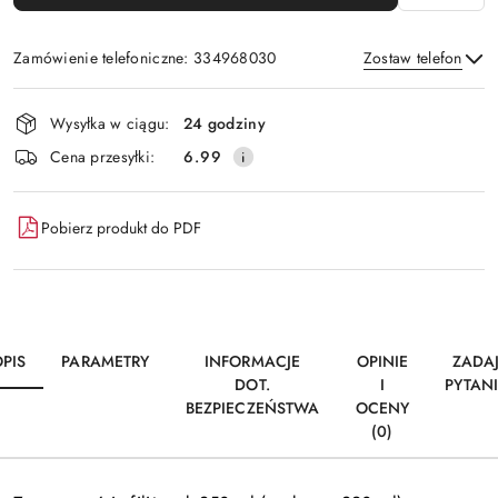
Zamówienie telefoniczne: 334968030
Zostaw telefon
Dostępność
Wysyłka w ciągu:
24 godziny
i
Wyślij
Cena przesyłki:
6.99
dostawa
Pobierz produkt do PDF
PIS
PARAMETRY
INFORMACJE
OPINIE
ZADA
DOT.
I
PYTAN
BEZPIECZEŃSTWA
OCENY
(0)