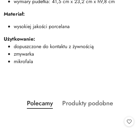
wymiary pudełka: 41,5 cm x 23,2 cm x h9,8 cm
Materiał:
wysokiej jakości porcelana
Użytkowanie:
dopuszczone do kontaktu z żywnością
zmywarka
mikrofala
Produkty
Produkty
Polecamy
Produkty podobne
Pomiń karuzelę produktów
o
o
statusie:
statusie: