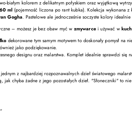
owo-białym kolorem z delikatnym połyskiem oraz wyjątkową wytrzy
60 ml
(pojemność liczona po rant kubka).
Kolekcja wykonana z 
 van Gogha
. Pastelowe ale jednocześnie soczyste kolory idealnie
aktyczne – możesz je bez obaw myć w
zmywarce
i używać w
kuch
łko
dekorowane tym samym motywem to doskonały pomysł na nieb
również jako podziękowanie.
zesnego designu oraz malarstwa.
Komplet idealnie sprawdzi się 
a jednym z najbardziej rozpoznawalnych dzieł światowego malar
tą, jak chyba żadne z jego pozostałych dzieł. "Słoneczniki" to nie
"