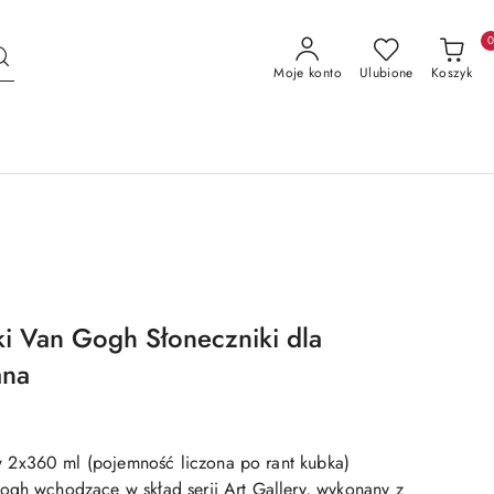
Moje konto
Ulubione
Koszyk
i Van Gogh Słoneczniki dla
ana
2x360 ml (pojemność liczona po rant kubka)
ogh wchodzące w skład serii Art Gallery, wykonany z