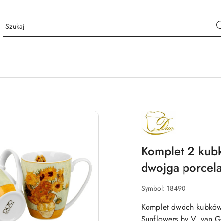
NAZWA
PRODUCENTA:
DUO
Komplet 2 kubk
dwojga porcel
Symbol:
18490
Komplet dwóch kubków 
Sunflowers by V. van G