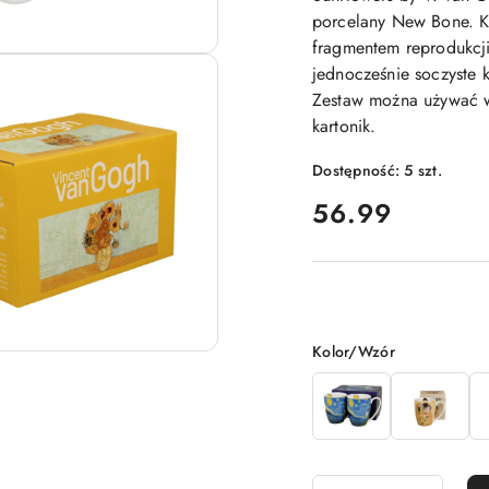
porcelany New Bone. Ko
fragmentem reprodukcji
jednocześnie soczyste k
Zestaw można używać 
kartonik.
Dostępność:
5
szt.
cena:
56.99
Wariant
Kolor/Wzór
Ilość