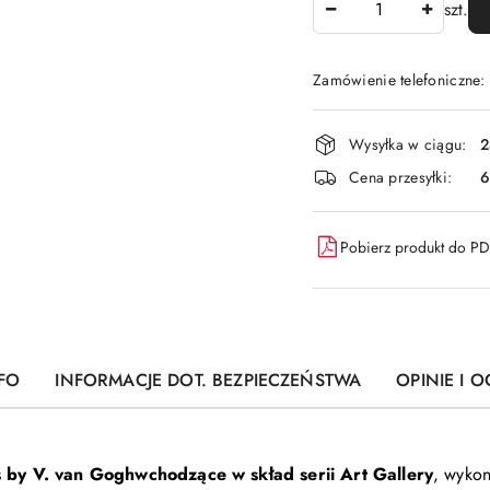
szt.
Zamówienie telefoniczne
Dostępność
Wysyłka w ciągu:
2
i
Cena przesyłki:
6
dostawa
Pobierz produkt do P
FO
INFORMACJE DOT. BEZPIECZEŃSTWA
OPINIE I O
 by V. van Gogh
wchodzące w skład serii Art Gallery
, wyko