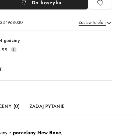
Do koszyka
: 334968030
Zostaw telefon
Wyślij
4 godziny
.99
DF
CENY (0)
ZADAJ PYTANIE
nany z
porcelany New Bone
,