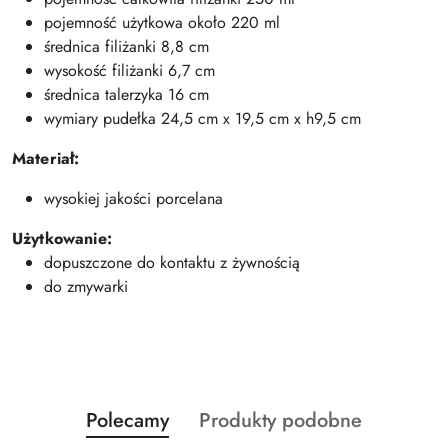
pojemność użytkowa około 220 ml
średnica filiżanki 8,8 cm
wysokość filiżanki 6,7 cm
średnica talerzyka 16 cm
wymiary pudełka 24,5 cm x 19,5 cm x h9,5 cm
Materiał:
wysokiej jakości porcelana
Użytkowanie:
dopuszczone do kontaktu z żywnością
do zmywarki
Produkty
Produkty
Polecamy
Produkty podobne
Pomiń karuzelę produktów
o
o