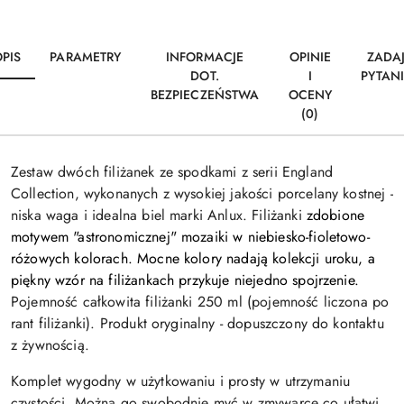
PIS
PARAMETRY
INFORMACJE
OPINIE
ZADA
DOT.
I
PYTAN
BEZPIECZEŃSTWA
OCENY
(0)
Zestaw dwóch filiżanek ze spodkami z serii England
Collection, wykonanych z wysokiej jakości porcelany kostnej -
niska waga i idealna biel marki Anlux. Filiżanki
zdobione
motywem "astronomicznej" mozaiki w niebiesko-fioletowo-
różowych kolorach.
Mocne kolory nadają kolekcji uroku,
a
piękny wzór na filiżankach przykuje niejedno spojrzenie.
Pojemność całkowita filiżanki 250 ml (pojemność liczona po
rant filiżanki). Produkt oryginalny - dopuszczony do kontaktu
z żywnością.
Komplet wygodny w użytkowaniu i prosty w utrzymaniu
czystości. Można go swobodnie myć w zmywarce co ułatwi