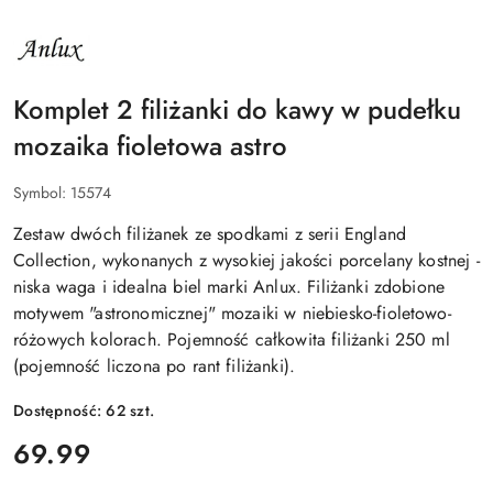
NAZWA
PRODUCENTA:
ANLUX
Komplet 2 filiżanki do kawy w pudełku
mozaika fioletowa astro
Symbol:
15574
Zestaw dwóch filiżanek ze spodkami z serii England
Collection, wykonanych z wysokiej jakości porcelany kostnej -
niska waga i idealna biel marki Anlux. Filiżanki zdobione
motywem "astronomicznej" mozaiki w niebiesko-fioletowo-
różowych kolorach. Pojemność całkowita filiżanki 250 ml
(pojemność liczona po rant filiżanki).
Dostępność:
62
szt.
cena:
69.99