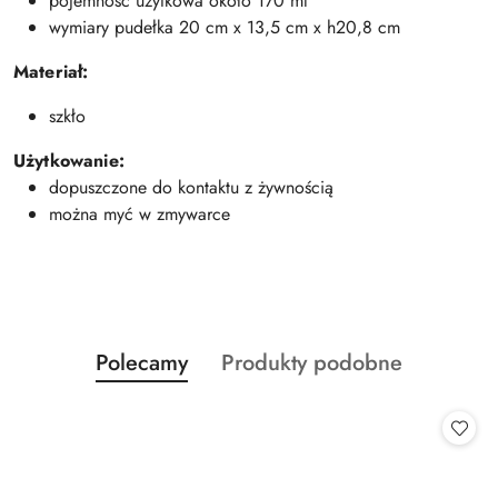
pojemność użytkowa około 170 ml
wymiary pudełka 20 cm x 13,5 cm x h20,8 cm
Materiał:
szkło
Użytkowanie:
dopuszczone do kontaktu z żywnością
można myć w zmywarce
Produkty
Produkty
Polecamy
Produkty podobne
Pomiń karuzelę produktów
o
o
statusie:
statusie: