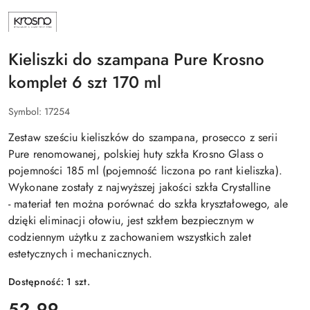
NAZWA
PRODUCENTA:
KROSNO
Kieliszki do szampana Pure Krosno
komplet 6 szt 170 ml
Symbol:
17254
Zestaw sześciu kieliszków do szampana, prosecco z serii
Pure renomowanej, polskiej huty szkła Krosno Glass o
pojemności 185 ml (pojemność liczona po rant kieliszka).
Wykonane zostały z najwyższej jakości szkła Crystalline
- materiał ten można porównać do szkła kryształowego, ale
dzięki eliminacji ołowiu, jest szkłem bezpiecznym w
codziennym użytku z zachowaniem wszystkich zalet
estetycznych i mechanicznych.
Dostępność:
1
szt.
cena:
52.99