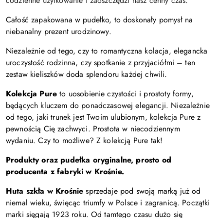
codzienne użytkowanie i zaoszczędzi nasz cenny czas.
Całość zapakowana w pudełko, to doskonały pomysł na
niebanalny prezent urodzinowy.
Niezależnie od tego, czy to romantyczna kolacja, elegancka
uroczystość rodzinna, czy spotkanie z przyjaciółmi – ten
zestaw kieliszków doda splendoru każdej chwili.
Kolekcja Pure
to uosobienie czystości i prostoty formy,
będących kluczem do ponadczasowej elegancji. Niezależnie
od tego, jaki trunek jest Twoim ulubionym, kolekcja Pure z
pewnością Cię zachwyci. Prostota w niecodziennym
wydaniu. Czy to możliwe? Z kolekcją Pure tak!
Produkty oraz pudełka oryginalne, prosto od
producenta z fabryki w Krośnie.
Huta szkła w Krośnie
sprzedaje pod swoją marką już od
niemal wieku, święcąc triumfy w Polsce i zagranicą. Początki
marki sięgają 1923 roku. Od tamtego czasu dużo się