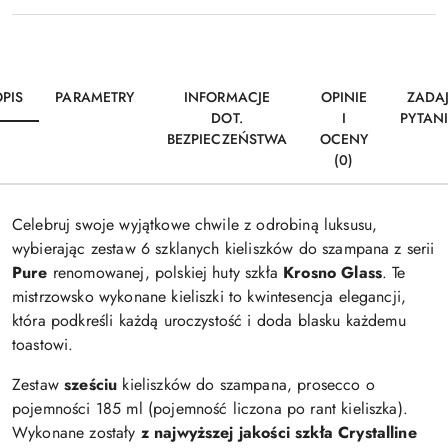
PIS
PARAMETRY
INFORMACJE
OPINIE
ZADA
DOT.
I
PYTAN
BEZPIECZEŃSTWA
OCENY
(0)
Celebruj swoje wyjątkowe chwile z odrobiną luksusu,
wybierając zestaw 6 szklanych kieliszków do szampana z serii
Pure
renomowanej, polskiej huty szkła
Krosno Glass
. Te
mistrzowsko wykonane kieliszki to kwintesencja elegancji,
która podkreśli każdą uroczystość i doda blasku każdemu
toastowi.
Zestaw
sześciu
kieliszków do szampana, prosecco o
pojemności 185 ml (pojemność liczona po rant kieliszka).
Wykonane zostały
z najwyższej jakości szkła Crystalline