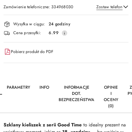
Zamówienie telefoniczne: 334968030
Zostaw telefon
Dostępność
Wysyłka w ciągu:
24 godziny
i
Wyślij
Cena przesyłki:
6.99
dostawa
Pobierz produkt do PDF
PARAMETRY
INFO
INFORMACJE
OPINIE
DOT.
I
P
BEZPIECZEŃSTWA
OCENY
(0)
Szklany kieliszek z serii
Good Time
to idealny prezent na
wyjątkowy moment, jakim są
18. urodziny
— bo wejście w