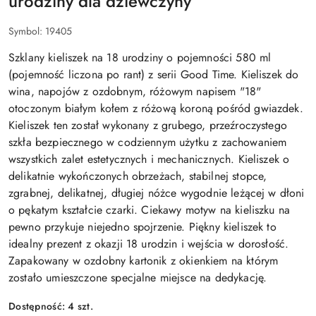
urodziny dla dziewczyny
Symbol:
19405
Szklany kieliszek na 18 urodziny o pojemności 580 ml
(pojemność liczona po rant) z serii Good Time. Kieliszek do
wina, napojów z ozdobnym, różowym napisem "18"
otoczonym białym kołem z różową koroną pośród gwiazdek.
Kieliszek ten został wykonany z grubego, przeźroczystego
szkła bezpiecznego w codziennym użytku z zachowaniem
wszystkich zalet estetycznych i mechanicznych. Kieliszek o
delikatnie wykończonych obrzeżach, stabilnej stopce,
zgrabnej, delikatnej, długiej nóżce wygodnie leżącej w dłoni
o pękatym kształcie czarki. Ciekawy motyw na kieliszku na
pewno przykuje niejedno spojrzenie. Piękny kieliszek to
idealny prezent z okazji 18 urodzin i wejścia w dorosłość.
Zapakowany w ozdobny kartonik z okienkiem na którym
zostało umieszczone specjalne miejsce na dedykację.
Dostępność:
4
szt.