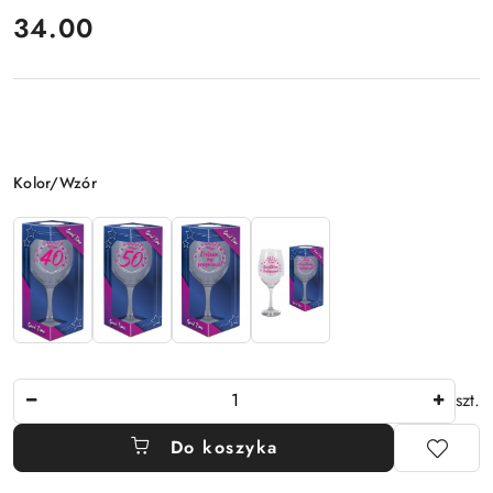
cena:
34.00
Wariant
Kolor/Wzór
Ilość
szt.
Do koszyka