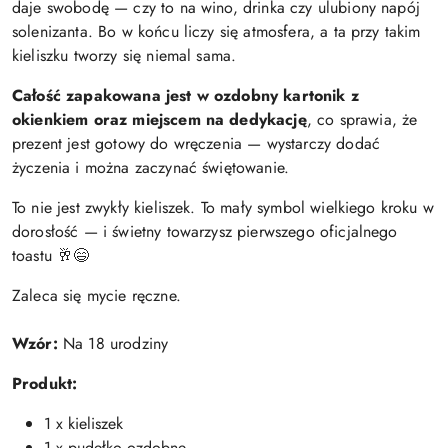
daje swobodę — czy to na wino, drinka czy ulubiony napój
solenizanta. Bo w końcu liczy się atmosfera, a ta przy takim
kieliszku tworzy się niemal sama.
Całość zapakowana jest w ozdobny kartonik z
okienkiem oraz miejscem na dedykację
, co sprawia, że
prezent jest gotowy do wręczenia — wystarczy dodać
życzenia i można zaczynać świętowanie.
To nie jest zwykły kieliszek. To mały symbol wielkiego kroku w
dorosłość — i świetny towarzysz pierwszego oficjalnego
toastu 🥂😄
Zaleca się mycie ręczne.
Wzór:
Na 18 urodziny
Produkt:
1 x kieliszek
1 x pudełko ozdobne