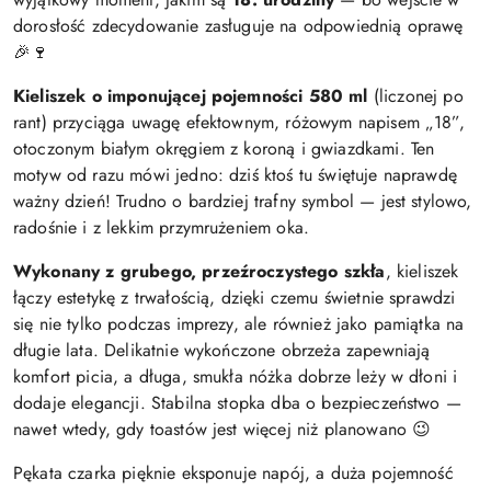
dorosłość zdecydowanie zasługuje na odpowiednią oprawę
🎉🍷
Kieliszek o imponującej pojemności
580 ml
(liczonej po
rant) przyciąga uwagę efektownym, różowym napisem „18”,
otoczonym białym okręgiem z koroną i gwiazdkami. Ten
motyw od razu mówi jedno: dziś ktoś tu świętuje naprawdę
ważny dzień! Trudno o bardziej trafny symbol — jest stylowo,
radośnie i z lekkim przymrużeniem oka.
Wykonany z grubego, przeźroczystego szkła
, kieliszek
łączy estetykę z trwałością, dzięki czemu świetnie sprawdzi
się nie tylko podczas imprezy, ale również jako pamiątka na
długie lata. Delikatnie wykończone obrzeża zapewniają
komfort picia, a długa, smukła nóżka dobrze leży w dłoni i
dodaje elegancji. Stabilna stopka dba o bezpieczeństwo —
nawet wtedy, gdy toastów jest więcej niż planowano 😉
Pękata czarka pięknie eksponuje napój, a duża pojemność