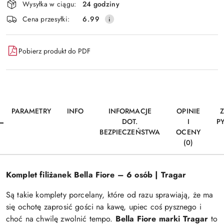
Wysyłka w ciągu:
24 godziny
i
Wyślij
Cena przesyłki:
6.99
dostawa
Pobierz produkt do PDF
PARAMETRY
INFO
INFORMACJE
OPINIE
DOT.
I
P
BEZPIECZEŃSTWA
OCENY
(0)
Komplet filiżanek Bella Fiore – 6 osób | Tragar
Są takie komplety porcelany, które od razu sprawiają, że ma
się ochotę zaprosić gości na kawę, upiec coś pysznego i
choć na chwilę zwolnić tempo.
Bella Fiore marki Tragar
to