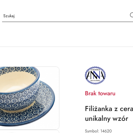
NAZWA
PRODUCENTA:
BOLESŁAWIEC
ANNA
Brak towaru
Filiżanka z cer
unikalny wzór
Symbol:
14620