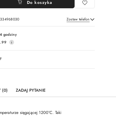
Do koszyka
: 334968030
Zostaw telefon
Wyślij
4 godziny
.99
DF
 (0)
ZADAJ PYTANIE
mperaturze sięgającej 1200°C. Taki