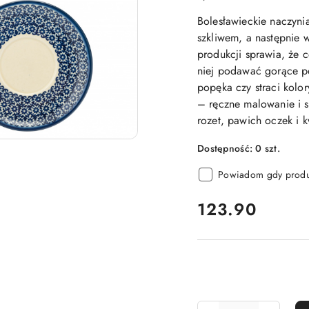
Bolesławieckie naczyni
szkliwem, a następnie 
produkcji sprawia, że 
niej podawać gorące p
popęka czy straci kolo
– ręczne malowanie i s
rozet, pawich oczek i 
Dostępność:
0
szt.
Powiadom gdy produk
cena:
123.90
Ilość