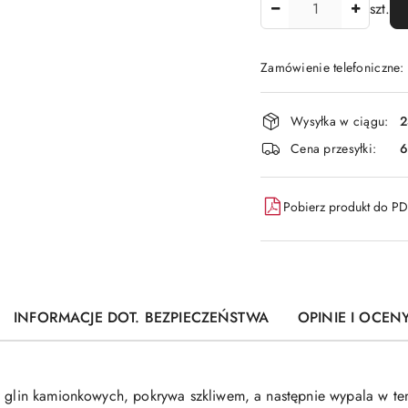
szt.
Zamówienie telefoniczne
Dostępność
Wysyłka w ciągu:
2
i
Cena przesyłki:
6
dostawa
Pobierz produkt do P
INFORMACJE DOT. BEZPIECZEŃSTWA
OPINIE I OCENY
z glin kamionkowych, pokrywa szkliwem, a następnie wypala w te