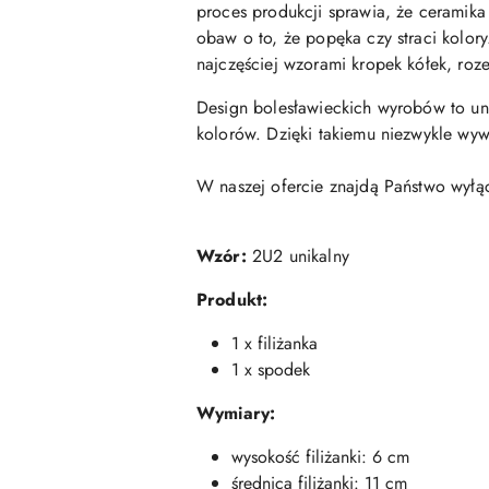
proces produkcji sprawia, że ceramika
obaw o to, że popęka czy straci kolor
najczęściej wzorami kropek kółek, roze
Design bolesławieckich wyrobów to un
kolorów. Dzięki takiemu niezwykle w
W naszej ofercie znajdą Państwo wyłą
Wzór:
2U2 unikalny
Produkt:
1 x filiżanka
1 x spodek
Wymiary:
wysokość filiżanki: 6 cm
średnica filiżanki: 11 cm