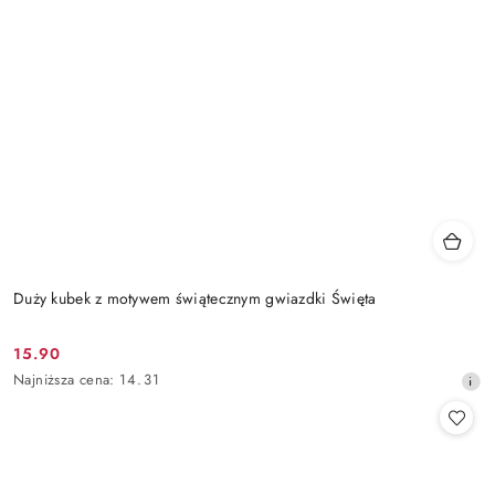
Duży kubek z motywem świątecznym gwiazdki Święta
15.90
Cena
Najniższa
Najniższa cena:
14.31
promocyjna:
cena
z
30
dni
przed