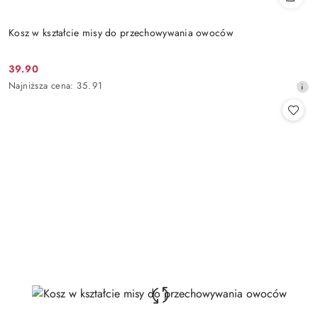
Kosz w kształcie misy do przechowywania owoców
39.90
Cena
Najniższa
Najniższa cena:
35.91
promocyjna:
cena
z
30
dni
przed
obniżką