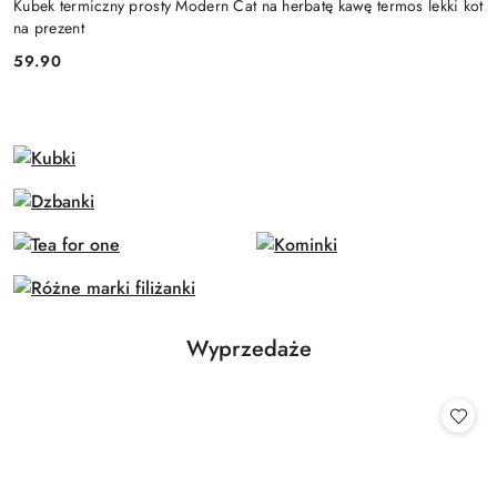
Kubek termiczny prosty Modern Cat na herbatę kawę termos lekki kot
na prezent
59.90
Cena:
Produkty
Wyprzedaże
Pomiń karuzelę produktów
o
statusie: