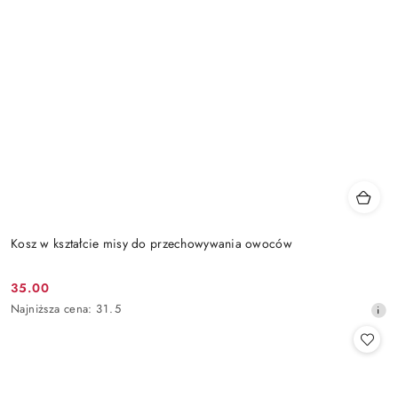
Kosz w kształcie misy do przechowywania owoców
35.00
Cena
Najniższa
Najniższa cena:
31.5
promocyjna:
cena
z
30
dni
przed