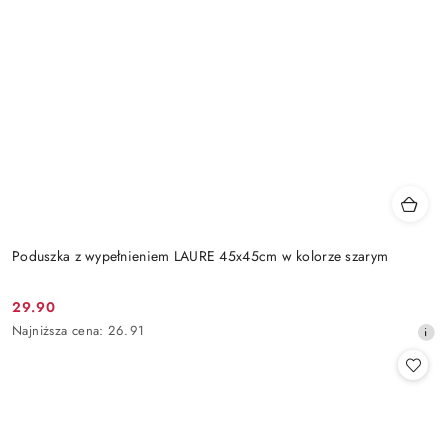
Poduszka z wypełnieniem LAURE 45x45cm w kolorze szarym
29.90
Cena
Najniższa
Najniższa cena:
26.91
promocyjna:
cena
z
30
dni
przed
obniżką