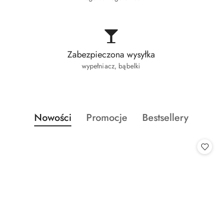
Zabezpieczona wysyłka
wypełniacz, bąbelki
Produkty
Produkty
Produkty
Nowości
Promocje
Bestsellery
Pomiń karuzelę produktów
o
o
o
statusie:
statusie:
statusie: