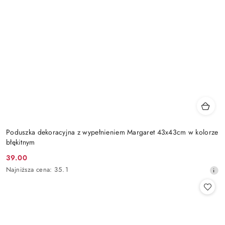
Poduszka dekoracyjna z wypełnieniem Margaret 43x43cm w kolorze
błękitnym
39.00
Cena
Najniższa
Najniższa cena:
35.1
promocyjna:
cena
z
30
dni
przed
obniżką