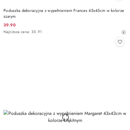
Poduszka dekoracyjna z wypełnieniem Frances 45x45cm w kolorze
szarym
39.90
Cena
Najniższa
Najniższa cena:
35.91
promocyjna:
cena
z
30
dni
przed
obniżką