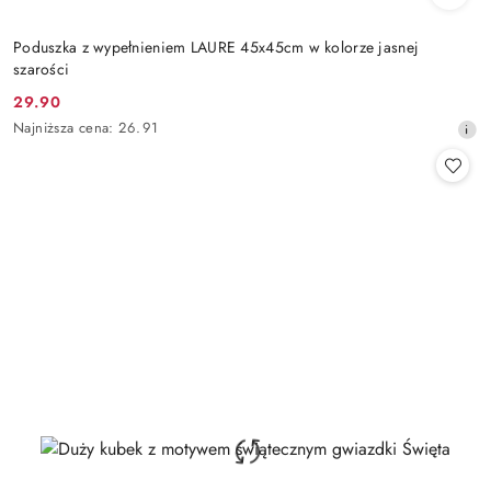
Poduszka z wypełnieniem LAURE 45x45cm w kolorze jasnej
szarości
29.90
Cena
Najniższa
Najniższa cena:
26.91
promocyjna:
cena
z
30
dni
przed
obniżką