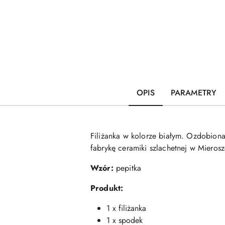
OPIS
PARAMETRY
Filiżanka w kolorze białym. Ozdobion
fabrykę ceramiki szlachetnej w Mier
Wzór:
pepitka
Produkt:
1 x filiżanka
1 x spodek