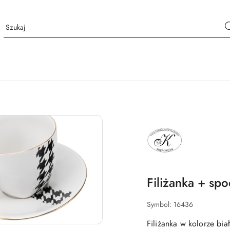
NAZWA
PRODUCENTA:
MIEROSZÓW
Filiżanka + sp
Symbol:
16436
Filiżanka w kolorze b