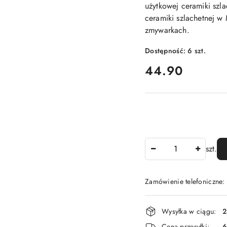
użytkowej ceramiki szl
ceramiki szlachetnej 
zmywarkach.
Dostępność:
6
szt.
cena:
44.90
Ilość
szt.
Zamówienie telefoniczne
Dostępność
Wysyłka w ciągu:
2
i
Cena przesyłki:
6