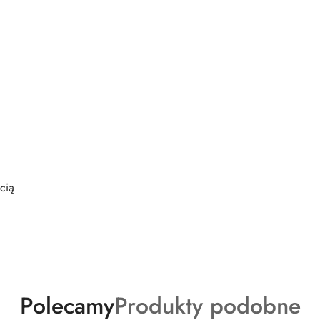
cią
Produkty
Produkty
Polecamy
Produkty podobne