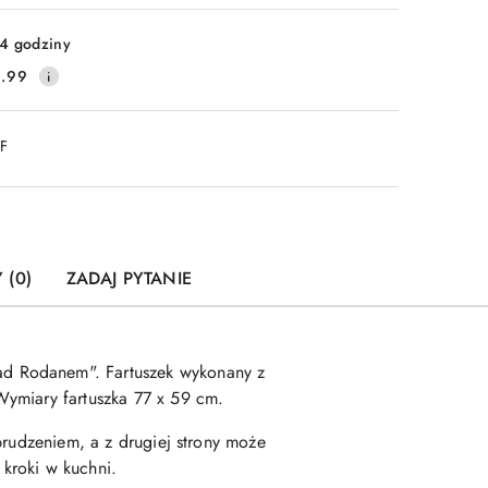
Wyślij
4 godziny
.99
DF
 (0)
ZADAJ PYTANIE
ad Rodanem". Fartuszek wykonany z
Wymiary fartuszka 77 x 59 cm.
brudzeniem, a z drugiej strony może
kroki w kuchni.