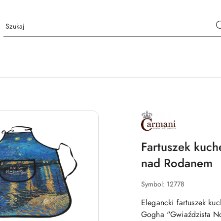
NAZWA
PRODUCENTA:
CARMANI
Fartuszek kuch
nad Rodanem
Symbol:
12778
Elegancki fartuszek k
Gogha "Gwiaździsta No