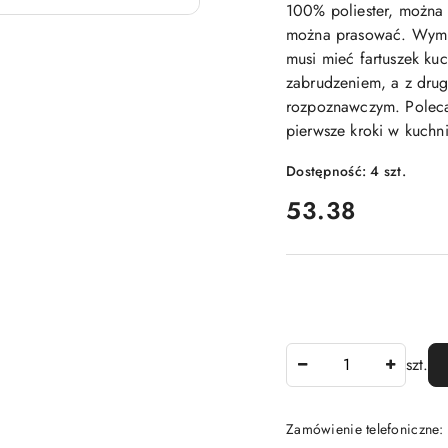
100% poliester, można 
można prasować. Wymia
musi mieć fartuszek kuc
zabrudzeniem, a z drug
rozpoznawczym. Poleca
pierwsze kroki w kuchni
Dostępność:
4
szt.
cena:
53.38
Ilość
szt.
Zamówienie telefoniczne