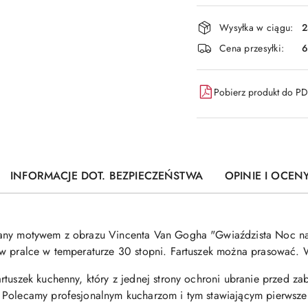
Dostępność
Wysyłka w ciągu:
2
i
Cena przesyłki:
6
dostawa
Pobierz produkt do P
INFORMACJE DOT. BEZPIECZEŃSTWA
OPINIE I OCENY
wany motywem z obrazu Vincenta Van Gogha "Gwiaździsta Noc n
 w pralce w temperaturze 30 stopni. Fartuszek można prasować. 
rtuszek kuchenny, który z jednej strony ochroni ubranie przed za
 Polecamy profesjonalnym kucharzom i tym stawiającym pierwsze 