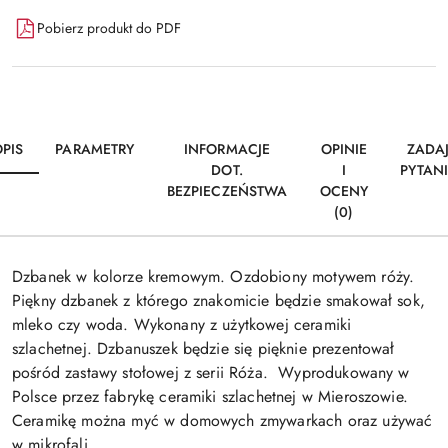
Pobierz produkt do PDF
PIS
PARAMETRY
INFORMACJE
OPINIE
ZADA
DOT.
I
PYTAN
BEZPIECZEŃSTWA
OCENY
(0)
Dzbanek w kolorze kremowym. Ozdobiony motywem róży.
Piękny dzbanek z którego znakomicie będzie smakował sok,
mleko czy woda. Wykonany z użytkowej ceramiki
szlachetnej. Dzbanuszek będzie się pięknie prezentował
pośród zastawy stołowej z serii Róża. Wyprodukowany w
Polsce przez fabrykę ceramiki szlachetnej w Mieroszowie.
Ceramikę można myć w domowych zmywarkach oraz używać
w mikrofali.