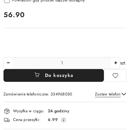
cena:
56.90
Ilość
szt.
Do koszyka
Zamówienie telefoniczne: 334968030
Zostaw telefon
Dostępność
Wysyłka w ciągu:
24 godziny
i
Wyślij
Cena przesyłki:
6.99
dostawa