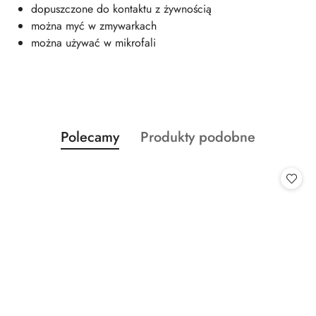
dopuszczone do kontaktu z żywnością
można myć w zmywarkach
można używać w mikrofali
Produkty
Produkty
Polecamy
Produkty podobne
Pomiń karuzelę produktów
o
o
statusie:
statusie: