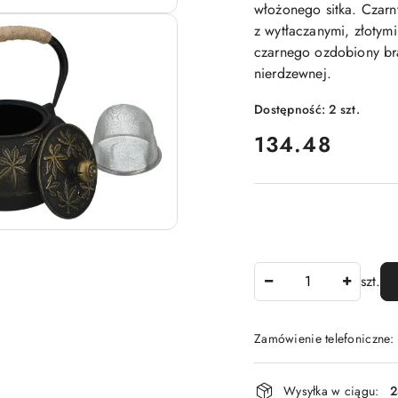
włożonego sitka. Czarn
z wytłaczanymi, złotym
czarnego ozdobiony brą
nierdzewnej.
Dostępność:
2
szt.
cena:
134.48
Ilość
szt.
Zamówienie telefoniczne
Dostępność
Wysyłka w ciągu:
2