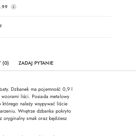
.99
DF
 (0)
ZADAJ PYTANIE
rbaty. Dzbanek ma pojemność 0,9 l
i wzorami liści.
Posiada metalowy
o którego należy wsypywać liście
aparzeniu. Wnętrze dzbanka pokryto
 oryginalny smak oraz będziesz