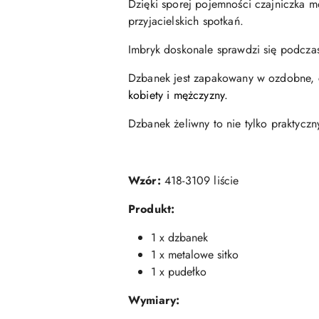
Dzięki sporej pojemności czajniczka m
przyjacielskich spotkań.
Imbryk doskonale sprawdzi się podczas
Dzbanek jest zapakowany w ozdobne,
kobiety i mężczyzny.
Dzbanek żeliwny to nie tylko praktyczn
Wzór:
418-3109 liście
Produkt:
1 x dzbanek
1 x metalowe sitko
1 x pudełko
Wymiary: