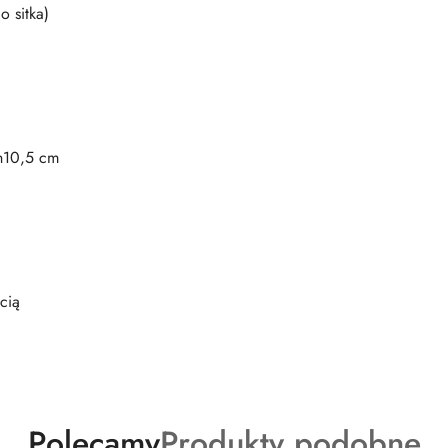
 sitka)
h10,5 cm
cią
Produkty
Produkty
Polecamy
Produkty podobne