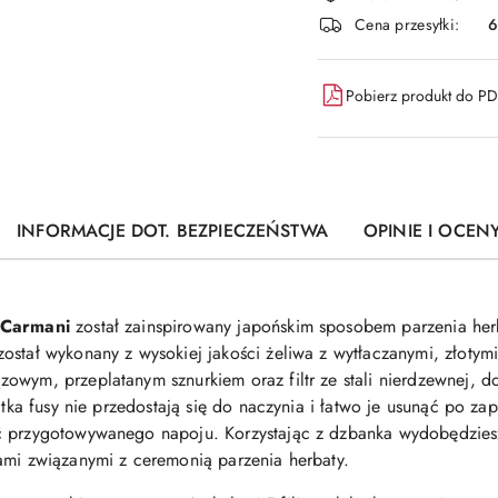
i
Cena przesyłki:
6
dostawa
Pobierz produkt do P
INFORMACJE DOT. BEZPIECZEŃSTWA
OPINIE I OCENY
Carmani
został zainspirowany japońskim sposobem parzenia he
 został wykonany
z wysokiej jakości żeliwa z wytłaczanymi, złotym
owym, przeplatanym sznurkiem oraz filtr ze stali nierdzewnej, d
sitka fusy nie przedostają się do naczynia i łatwo je usunąć po z
ć przygotowywanego napoju. Korzystając z dzbanka wydobędziesz
ami związanymi z ceremonią parzenia herbaty.