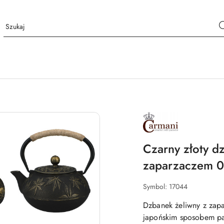
NAZWA
PRODUCENTA:
CARMANI
Czarny złoty d
zaparzaczem 0
Symbol:
17044
Dzbanek żeliwny z zapa
japońskim sposobem pa