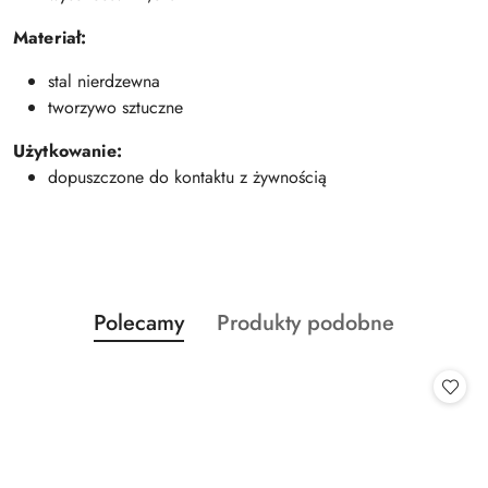
Materiał:
stal nierdzewna
tworzywo sztuczne
Użytkowanie:
dopuszczone do kontaktu z żywnością
Produkty
Produkty
Polecamy
Produkty podobne
Pomiń karuzelę produktów
o
o
statusie:
statusie: