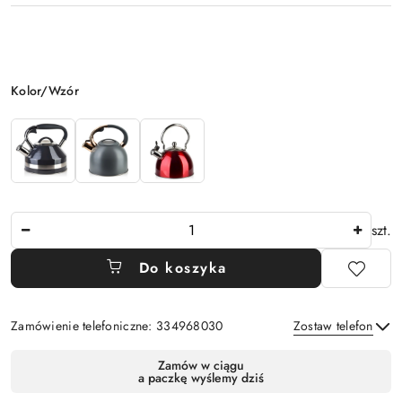
Wariant
Kolor/Wzór
Ilość
szt.
Do koszyka
Zamówienie telefoniczne: 334968030
Zostaw telefon
Dostępność
Zamów w ciągu
a paczkę wyślemy dziś
i