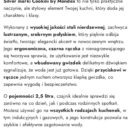
Silver
marki
Cookini by Mondex
to nie tylko praktyczne
naczynie, ale stylowy element Twojej kuchni, który doda jej
charakteru i klasy.
Wykonany z
wysokiej jakości stali nierdzewnej
, zachwyca
lustrzanym, srebrnym połyskiem
, który pięknie odbija
światło, tworząc elegancki akcent w nowoczesnym wnętrzu.
Jego
ergonomiczna, czarna rączka
z nienagrzewającego
się tworzywa sprawia, że użytkowanie jest niezwykle
komfortowe, a
wbudowany gwizdek
delikatnym dźwiękiem
sygnalizuje, że woda jest już gotowa. Dzięki
przyciskowi w
rączce
jednym ruchem otworzysz klapkę gwizdka, co
zapewnia wygodę i bezpieczeństwo.
O
pojemności
2,5 litra
, czajnik idealnie sprawdzi się
zarówno na co dzień, jak i podczas rodzinnych spotkań.
Możesz używać go na
wszystkich rodzajach kuchenek
, w
tym indukcyjnych i gazowych, a jego konstrukcja pozwala na
szybkie i efektywne zagotowanie wody.