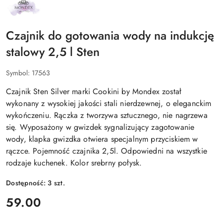
NAZWA
PRODUCENTA:
MONDEX
Czajnik do gotowania wody na indukcję
stalowy 2,5 l Sten
Symbol:
17563
Czajnik Sten Silver marki Cookini by Mondex został
wykonany z wysokiej jakości stali nierdzewnej, o eleganckim
wykończeniu. Rączka z tworzywa sztucznego, nie nagrzewa
się. Wyposażony w gwizdek sygnalizujący zagotowanie
wody, klapka gwizdka otwiera specjalnym przyciskiem w
rączce. Pojemność czajnika 2,5l. Odpowiedni na wszystkie
rodzaje kuchenek. Kolor srebrny połysk.
Dostępność:
3
szt.
cena:
59.00