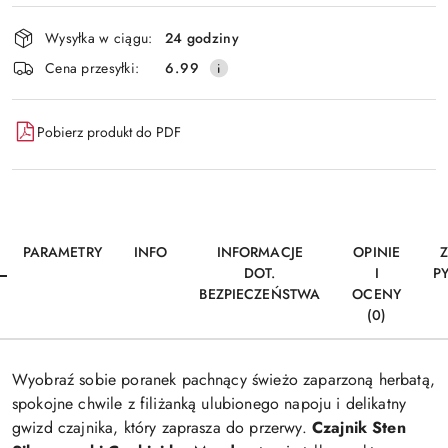
Wyślij
dostawa
Wysyłka w ciągu:
24 godziny
Cena przesyłki:
6.99
Pobierz produkt do PDF
PARAMETRY
INFO
INFORMACJE
OPINIE
DOT.
I
P
BEZPIECZEŃSTWA
OCENY
(0)
Wyobraź sobie poranek pachnący świeżo zaparzoną herbatą,
spokojne chwile z filiżanką ulubionego napoju i delikatny
gwizd czajnika, który zaprasza do przerwy.
Czajnik Sten