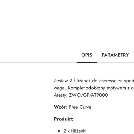
OPIS
PARAMETRY
Zestaw 2 filiżanek do espresso ze spodk
waga. Komplet zdobiony motywem z obr
Atesty: ZWO/GP/AT9000
Wzór:
Free Curve
Produkt:
2 x filiżanki