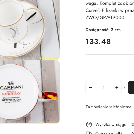
waga. Komplet zdobion
Curve". Filiżanki w pre
ZWO/GP/AT9000
Dostępność:
2
szt.
cena:
133.48
Ilość
szt.
Zamówienie telefoniczne
Dostępność
Wysyłka w ciągu:
2
i
Cena przesyłki:
6