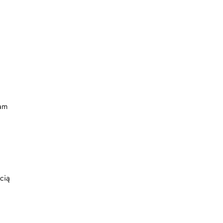
ram
cią