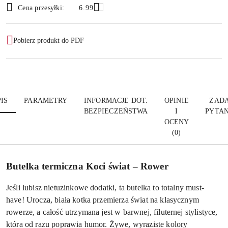
Wyślij
Cena przesyłki:
6.99
dostawa
Pobierz produkt do PDF
IS
PARAMETRY
INFORMACJE DOT.
OPINIE
ZADA
BEZPIECZEŃSTWA
I
PYTAN
OCENY
(0)
Butelka termiczna Koci świat – Rower
Jeśli lubisz nietuzinkowe dodatki, ta butelka to totalny must-
have! Urocza, biała kotka przemierza świat na klasycznym
rowerze, a całość utrzymana jest w barwnej, filuternej stylistyce,
która od razu poprawia humor. Żywe, wyraziste kolory