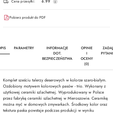
Cena przesyłki:
6.99
Pobierz produkt do PDF
PIS
PARAMETRY
INFORMACJE
OPINIE
ZADA
DOT.
I
PYTAN
BEZPIECZEŃSTWA
OCENY
(0)
Komplet sześciu talerzy deserowych w kolorze szaro-białym.
Ozdobiony motywem kolorowych pasów - trio. Wykonany z
użytkowej ceramiki szlachetnej. Wyprodukowany w Polsce
przez fabrykę ceramiki szlachetnej w Mieroszowie. Ceramikę
można myć w domowych zmywarkach. Środkowy kolor oraz
tekstura paska powstaje podczas produkcji w wyniku