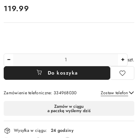
cena:
119.99
Ilość
szt.
Do koszyka
Zamówienie telefoniczne: 334968030
Zostaw telefon
Dostępność
Zamów w ciągu
a paczkę wyślemy dziś
i
Wyślij
dostawa
Wysyłka w ciągu:
24 godziny