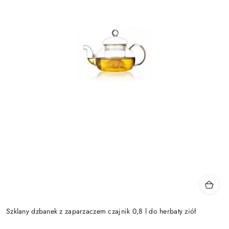
Szklany dzbanek z zaparzaczem czajnik 0,8 l do herbaty ziół