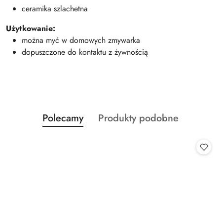
ceramika szlachetna
Użytkowanie:
można myć w domowych zmywarka
dopuszczone do kontaktu z żywnością
Produkty
Produkty
Polecamy
Produkty podobne
Pomiń karuzelę produktów
o
o
statusie:
statusie: