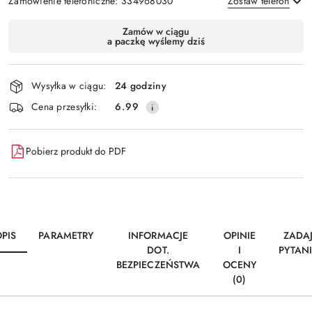
Zamówienie telefoniczne: 334968030
Zostaw telefon
Dostępność
Zamów w ciągu
a paczkę wyślemy dziś
i
Wyślij
dostawa
Wysyłka w ciągu:
24 godziny
Cena przesyłki:
6.99
Pobierz produkt do PDF
PIS
PARAMETRY
INFORMACJE
OPINIE
ZADA
DOT.
I
PYTAN
BEZPIECZEŃSTWA
OCENY
(0)